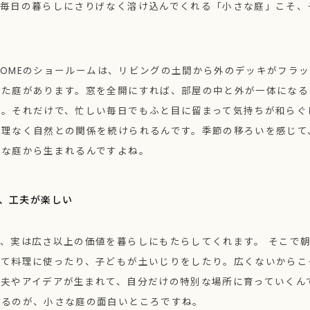
、毎日の暮らしにさりげなく溶け込んでくれる「小さな庭」こそ、
K HOMEのショールームは、リビングの土間から外のデッキがフラ
した庭があります。窓を全開にすれば、部屋の中と外が一体になる
る。それだけで、忙しい毎日でもふと目に留まって気持ちが和らぐ
無理なく自然との関係を続けられるんです。季節の移ろいを感じて
さな庭から生まれるんですよね。
、工夫が楽しい
、実は広さ以上の価値を暮らしにもたらしてくれます。 そこで
てて料理に使ったり、子どもが土いじりをしたり。広くないからこ
工夫やアイデアが生まれて、自分だけの特別な場所に育っていくん
れるのが、小さな庭の面白いところですね。