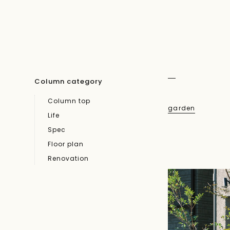
Column category
Column top
garden
Life
Spec
Floor plan
Renovation